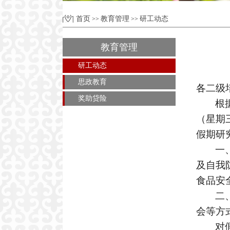
首页
教育管理
研工动态
>>
>>
教育管理
研工动态
思政教育
各二级
奖助贷险
根
（星期
假期研
一
及自我
食品安
二
会等方
对