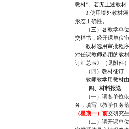
教材”。
若无上述教材
3
.
使用境外教材须
形态正确性。
（三）各
教学
单
交样书，经
开课单位
教材选用审批程
对任课教师选用的教
订汇总表》（见附件
（
四
）教材征订
教师教学用教材
四、
材料报送
（一）请各单位
务，
填写
《
教学任务
（星期
一
）前
交研究
（二）
请
开课单