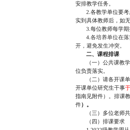
安排教学任务。
2
.
各教学单位要考
实到具体教师后，如
3
.
每位教师每学期
4.
各培养单位在落
开，避免发生冲突。
二
、课程排课
（一）
公共课教
位负责落实。
（二）请各
开课
开课单位
研究生干事
指南见附件）
。
排课
件
）
。
（三）
多位老师
（
四
）排课
要求
1
.
2022级教学周