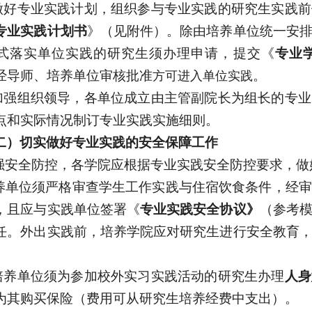
.做好专业实践计划，组织参与专业实践的
研究生实践前
专业
实践计划
书
》
（见附件）。
除由培养单位统一安
式落实单位实践
的研究生
须
办理申请，
提交《
专业
经导师、培养单位审核批准
。
方可进入单位实践
.加强组织领导，各单位成立由主管副院长为组长的专
点和实际情况制订专业实践实施细则。
二
）
切实
做好专业实践的安全保障工作
加强安全防控，
各学院
应根据专业实践安全防控要求，
做
养单位
须严格审查学生工作实践与住宿饮食条件，经审
，且
应与实践单位签署《
专业实践安全协议》
（参考
任。外出实践前，培养学院应对研究生进行安全教育
.培养单位须为参加校外实习实践活动的研究生办理
人身
为其购买保险（费用可从研究生培养经费中支出）。