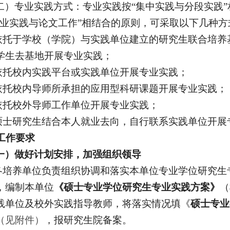
二）
专业实践
方式：
专业实践
按
“集中实践与分段实践”
专业实践与论文工作”相结合的原则
，
可采取以下几种方
依托于学校（学院）与实践单位建立的研究生联合培养
学生去
基地开展
专业实践
；
依托校内实践平台或实践单位开展专业实践
；
依托校内导师所承担的应用型科研课题开展专业实践
；
依托校外导师工作单位开展专业实践
；
硕士研究生结合本人就业去向，自行联系实践单位开展
工作要求
一）做好计划安排，加强组织领导
各
培养单位
负责组织协调
和落实
本单位专业学位研究生
，
编制本单位
《
硕士
专业学位研究生专业实践方案》
（
践单位及校外实践指导教师
，
将落实情况
填《
硕士专业
（见附件）
，
报研究生院备案
。