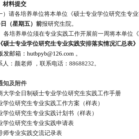
、材料
提交
一）
请
各培养单位将本单位《硕士专业学位研究生专业
30日（星期五）前
报研究生院。
）各培养单位须在专业实践工作开展前一周将
本单位《
《
硕士
专业学位研究生
专业
实践安排
落实情况汇总
表
》
版发
邮箱
：
hutbpyb@126
.com
。
系人：颜
老师
，联系电话：88688232。
通知及附件
商大学
全日制硕士专业学位研究生实践工作手册
业学位研究生专业实践工作方案（样表）
业学位研究生
专业
实践计划书（样表）
业学位研究生
专业
实践申请表
导师专业实践交流记录表