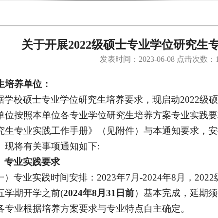
关于开展2022级硕士专业学位研究生
发表时间：2023-06-08 点击次数：
生
培养单位
：
据
学校
硕士专业学位研究生培养要求，
现
启动
202
2
级
硕
单位按照本单位
各专
业学位研究生培养方案
专业实践要
究生专业实践工作手册》（见附件）
与本通知
要求，
安
。现将有关事项通知如下
:
、
专业实践
要求
一）
专业实践时间
安排
：
2023年7月-2024年8月，2022
五
学期
开学
之前
(
2024年8月31日前
）
基本完成
，延期须
各专业根据培养方案要求与专业特点自主确定。