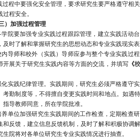
践过程中要强化安全管理，要求研究生要
严格
遵守相
践
过程
安全。
三）
加强过程管理
.各学院要加强专业实践过程跟踪管理，建立实践活动
，及时了解和掌握研究生的思想动态和专业实践现实表
.校内导师和校外（实践）导师应参与整个专业实践过
师开展关于研究生实践内容等方面的交流，并填写
《
。
强化实践纪律管理
。
实践期间，研究生必须严格遵守实
、考勤制度等
，
不得
擅自
变更实践时间和地点。如遇
）
指导教师同意，所在学院批准。
.培养单位加强研究生实践期间的工作检查，定期检查
集和反馈，建立信息反馈机制，及时了解和积极协调
究生院将对各单位研究生专业实践情况进行抽查。