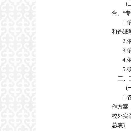
（
合、“
1.
和选派
2.
3.
4.
5.
二、
（
1.
作方案
校外实
总
表
》