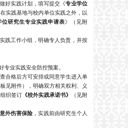
做好实践计划，填写
提交
《
专业学位
排在实践基地与校内单位实践之外，以
学位研究生
专业实践
申请表
》
（见附
业实践工作小组，明确专人负责，并按
好
专业实践安全防控
预案。
查合格后方可安排或同意学生进入单
模板见附件），明确双方相关权利、义
，
组织
签订
《
校外实践承诺书
》
（见附
意外伤害保险
，实践前由研究生个人