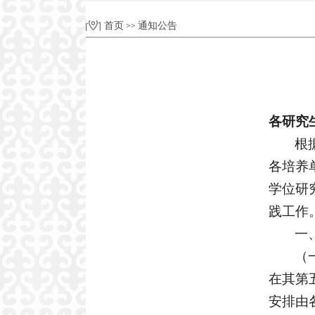
首页
通知公告
>>
各研究
根
各培养
学位研
践工作
一
（
在其第
安排由