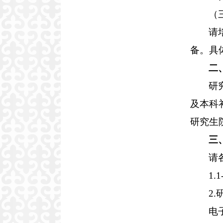
（
请
备。具
二
研
及本科
研究生
三
请
1
2
电子