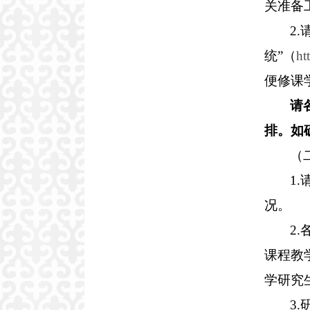
关准
2
统”（
ht
便修课
请
排。如
（
1
况。
2
课程教
学研究
3