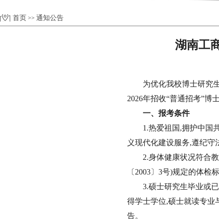
首页
通知公告
>>
湖南工商
为优化我校博士研究生
2026
年招收
“
普通招考
”
博
一、报考条件
1.
热爱祖国,拥护中国
义现代化建设服务,遵纪守
2.
身体健康状况符合教
〔
2003
〕
3
号)规定的体检
3.
硕士研究生毕业或已
得学士学位,硕士就读专业
告。