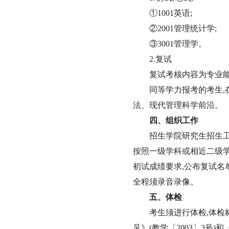
①
1001
英语;
②
2001
管理统计学;
③
3001
管理学。
2.
复试
复试考核内容为专业
同等学力报考的考生,
法、现代管理科学前沿。
四、组织工作
招生学院研究生招生
按照一级学科或相近二级
初试成绩要求,公布复试名
全程须录音录像。
五、体检
考生须进行体检,体
见》(教学〔
2003
〕
3
号)