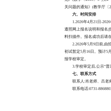
关问题的通知》(教学厅〔
六、时间安排
1.2026
年
4
月
21
日
-2026
遵照网上报名说明和报名步
料扫描件。报名成功后请
2.2026
年
5
月
9
日前,由
初试暂定
5
月
16
日。预计
5
报学校审定。
3.
学校审定后,公示
“
普
七、联系方式
联系人:肖老师、吕老
联系电话:
0731-886880