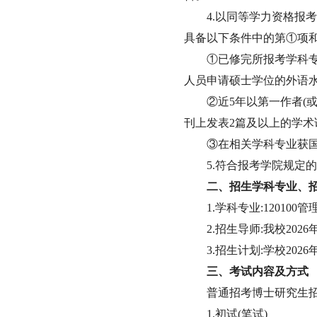
4.
以同等学力资格报考
具备以下条件中的第
①
项
①
已修完所报考学科专
人员申请硕士学位的外语水
②
近
5
年以第一作者(
刊上发表
2
篇及以上的学术
③
在相关学科专业获国
5.
符合报考学院规定的
二、招生学科专业、
1.
学科专业:
120100
管
2.
招生导师:我校
2026
3.
招生计划:学校
2026
三、考试内容及方式
普通招考博士研究生
1.
初试(笔试)