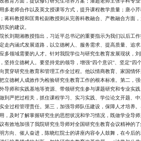
政教育方面，提议修订研究生培养方案；潘超老师主张学科专业
用多老师合作以及英文授课等方式，提升课程教学质量；唐小芹
；蒋科教授和匡青松副教授则从完善科教融合、产教融合方面，
切实的建议。
长刘期湘教授指出，习近平总书记的重要指示为我们以后工作
定走内涵式发展道路，以立德树人、服务需求、提高质量、追求
应多领域需要的人才。针对我院学位与研究生教育发展现状，刘
，坚持立德树人。要坚持党的领导，增强“四个意识”、坚定“四个
向贯穿研究生教育和管理工作全过程。他以情商教育、家国情怀
把立德树人成效作为检验研究生教育工作的根本标准。第二，强
外导师和实践基地等资源、带领研究生参与课题研究和专业实践
做到严把过程关，抓住课程学习、实习实践、学位论文开题、中
实全过程管理责任。第三，加强导师队伍建设，保障人才培养。
用，及时了解掌握研究生的思想状况和学习情况，既做学业导师
有效地加强了我院研究生导师对全国研究生教育会议精神的了
明方向、催人奋进，陈晓红院士的讲座内容令人鼓舞，在今后的