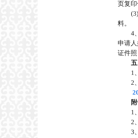
页复印
(3
料。
4
申请人
证件照
五
1
2
2
附
1
2
3