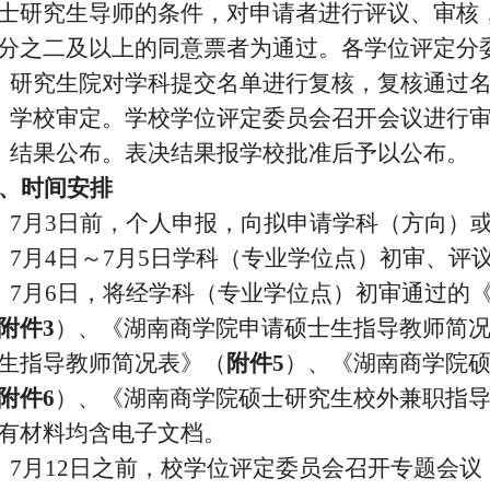
士研究生导师的条件，对申请者进行评议、审核
分之二及以上的同意票者为通过。各学位评定分
、研究生院对学科提交名单进行复核，复核通过
、学校审定。学校学位评定委员会召开会议进行
、结果公布。表决结果报学校批准后予以公布。
、时间安排
、
7
月
3
日前，个人申报，向
拟申请学科（方向）
、
7
月
4
日～
7
月
5
日学科
（专业学位点）
初审、评
、
7
月
6
日，将经学科
（专业学位点）
初审通过的
附件
3
）、《湖南商学院申请硕士生指导教师简
生指导教师简况表》（
附件
5
）、《湖南商学院
附件
6
）、《湖南商学院硕士研究生校外兼职指
有材料均含电子文档。
、
7
月
12
日之前，校学位评定委员会召开专题会议