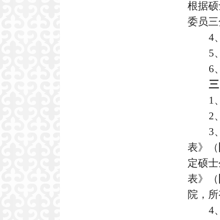
根据硕
委员三
4
5
6
三
1
2
3
表》（
定硕士
表》（
院，所
4