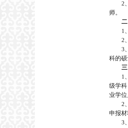
2
师。
二
1
2
3
科的硕
三
1
级学科
业学位
2
申报材
3