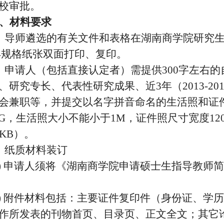
校审批。
、材料要求
、导师遴选的有关文件和表格在湖南商学院研究
4
规格纸张双面打印、复印。
、申请人（包括直接认定者）需提供
300
字左右的
、研究专长、代表性研究成果、近
3
年（
2013-20
会兼职等，并提交以名字拼音命名的生活照和证
G
，生活照大小不能小于
1M
，证件照尺寸宽度
12
0KB
）。
、纸质材料装订
)
申请人须将《湖南商学院申请硕士生指导教师简
)
附件材料包括：主要证件复印件（身份证、学历
作所发表的刊物首页、目录页、正文全文；其它