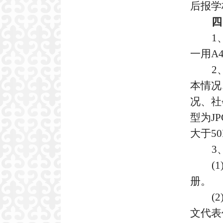
后报学
四
1
一用
A
2
本情况
况、社
型为
JP
大于
5
3
(1
册。
(2
文代表