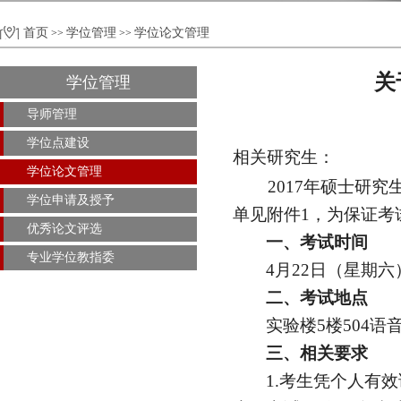
首页
学位管理
学位论文管理
>>
>>
关
学位管理
导师管理
学位点建设
相关研究生：
学位论文管理
2017
年硕士研究
学位申请及授予
单见附件
1
，为保证考
优秀论文评选
一、考试时间
专业学位教指委
4
月
22
日
（星期六
二、考试地点
实验楼
5
楼
504语
三、相关要求
1.
考生凭个人有效