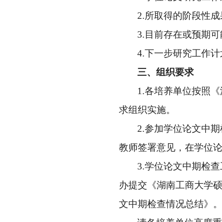
2.
所取得的阶段性成
3.
目前存在或预期可
4.
下一步研究工作计
三、组织要求
1.
各培养单位
按照《
求
组织
实施。
2.
参加
学位论文
中期
教师签署意见，在
学位
3.
学位论文中期检查
办提交《湖南工商大学
文
中期
检查情况总结
》