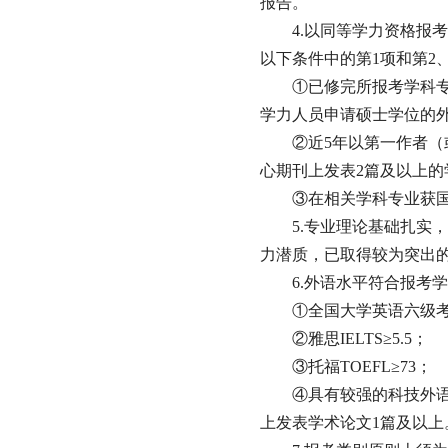
报告。
4
.以同等学力资格报
以下条件中的第1项和第2
①
已修完所报考学科
学力人员申请硕士学位的
②
近5年以第一作者
心期刊上发表2篇及以上的
③
在相关学科专业获
5
.专业理论基础扎实
力潜质，已取得较为突出
6
.外语水平符合报考
①
全国大学英语六级考试
②
雅思IELTS≥5.5；
③
托福TOEFL≥73；
④
具有较强的科技外语
上发表学术论文1篇及以上